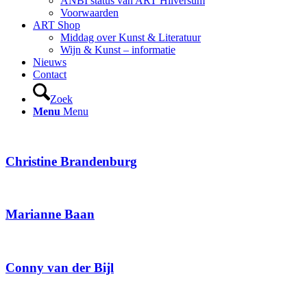
ANBI status van ART Hilversum
Voorwaarden
ART Shop
Middag over Kunst & Literatuur
Wijn & Kunst – informatie
Nieuws
Contact
Zoek
Menu
Menu
Christine Brandenburg
Marianne Baan
Conny van der Bijl