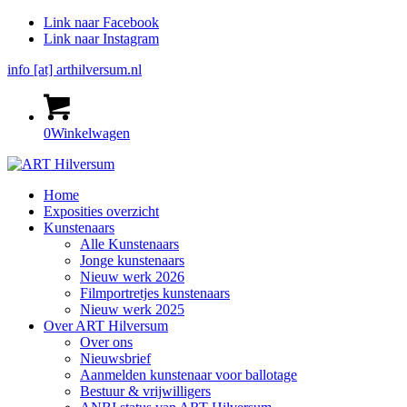
Link naar Facebook
Link naar Instagram
info [at] arthilversum.nl
0
Winkelwagen
Home
Exposities overzicht
Kunstenaars
Alle Kunstenaars
Jonge kunstenaars
Nieuw werk 2026
Filmportretjes kunstenaars
Nieuw werk 2025
Over ART Hilversum
Over ons
Nieuwsbrief
Aanmelden kunstenaar voor ballotage
Bestuur & vrijwilligers