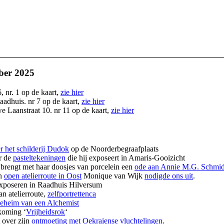
ber 2025
6, nr. 1 op de kaart,
zie hier
adhuis. nr 7 op de kaart,
zie hier
e Laanstraat 10. nr 11 op de kaart,
zie hier
r het schilderij Dudok
op de Noorderbegraafplaats
r de
pasteltekeningen
die hij exposeert in Amaris-Gooizicht
brengt met haar doosjes van porcelein een
ode aan Annie M.G. Schmid
an
open atelierroute in Oost
Monique van Wijk
nodigde ons uit
.
exposeren in Raadhuis Hilversum
n atelierroute,
zelfportrettenca
eheim van een Alchemist
dkoming ‘
Vrijheidsrok
‘
t over zijn
ontmoeting met Oekraiense vluchtelingen
.