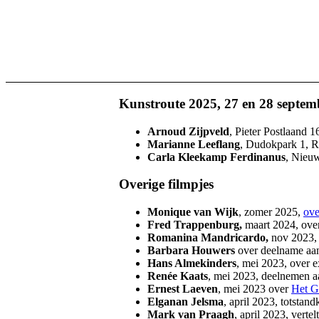
Kunstroute 2025, 27 en 28 septem
Arnoud Zijpveld
, Pieter Postlaand 1
Marianne Leeflang
, Dudokpark 1, Ra
Carla Kleekamp Ferdinanus
, Nieuw
Overige filmpjes
Monique van Wijk
, zomer 2025,
ove
Fred Trappenburg,
maart 2024, ove
Romanina Mandricardo,
nov 2023, 
Barbara Houwers
over deelname a
Hans Almekinders
, mei 2023, over 
Renée Kaats
, mei 2023, deelnemen aa
Ernest Laeven
, mei 2023 over
Het G
Elganan Jelsma
, april 2023, totstan
Mark van Praagh
, april 2023, vertel