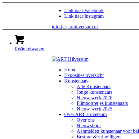
Link naar Facebook
Link naar Instagram
info [at] arthilversum.nl
0
Winkelwagen
Home
Exposities overzicht
Kunstenaars
Alle Kunstenaars
Jonge kunstenaars
Nieuw werk 2026
Filmportretjes kunstenaars
Nieuw werk 2025
Over ART Hilversum
Over ons
Nieuwsbrief
Aanmelden kunstenaar voor bal
Bestuur & vrijwilligers