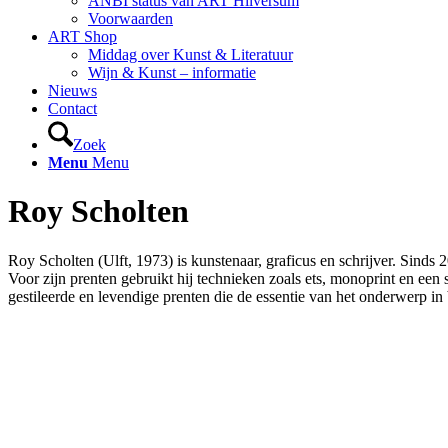
ANBI status van ART Hilversum
Voorwaarden
ART Shop
Middag over Kunst & Literatuur
Wijn & Kunst – informatie
Nieuws
Contact
Zoek
Menu
Menu
Roy Scholten
Roy Scholten (Ulft, 1973) is kunstenaar, graficus en schrijver. Sinds 
Voor zijn prenten gebruikt hij technieken zoals ets, monoprint en ee
gestileerde en levendige prenten die de essentie van het onderwerp i