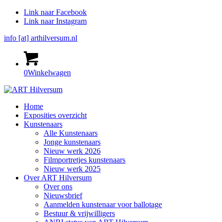
Link naar Facebook
Link naar Instagram
info [at] arthilversum.nl
0
Winkelwagen
Home
Exposities overzicht
Kunstenaars
Alle Kunstenaars
Jonge kunstenaars
Nieuw werk 2026
Filmportretjes kunstenaars
Nieuw werk 2025
Over ART Hilversum
Over ons
Nieuwsbrief
Aanmelden kunstenaar voor ballotage
Bestuur & vrijwilligers