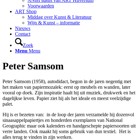
ANBI status van ART Hilversum
Voorwaarden
ART Shop
Middag over Kunst & Literatuur
Wijn & Kunst – informatie
Nieuws
Contact
Zoek
Menu
Menu
Peter Samsom
Peter Samsom (1958), autodidact, begon in de jaren negentig met
het maken van papiermozaïek: eerst op meubels en wanden, later
vooral op doek. Zijn inspiratie haalt hij uit muziek, drukwerk en het
dagelijkse leven. Papier ziet hij als het ideale en meest veelzijdige
palet.
Hij is er bezeten van: in de loop der jaren verzamelde hij dozenvol
sinaasappelpapiertjes en honderden exemplaren van National
Geographic maar ook kalenders en handgeschepte papiersoorten uit
verre landen. Ook maakt hij soms gebruik van dun textiel. Het is
alles terug te vinden in zijn werken.