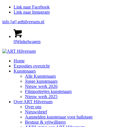
Link naar Facebook
Link naar Instagram
info [at] arthilversum.nl
0
Winkelwagen
Home
Exposities overzicht
Kunstenaars
Alle Kunstenaars
Jonge kunstenaars
Nieuw werk 2026
Filmportretjes kunstenaars
Nieuw werk 2025
Over ART Hilversum
Over ons
Nieuwsbrief
Aanmelden kunstenaar voor ballotage
Bestuur & vrijwilligers